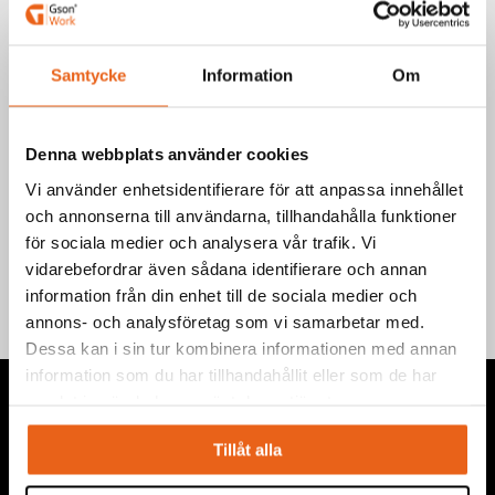
och extra kraftiga räfflade käftar. Slät vågprofil och ett runt 4-
punkts grepp (rörgrepp). Bra till att dra ut runda och även känsliga
material som till exempel kopparrör, material med gängad yta,
Samtycke
Information
Om
kablar mm. Klarar att klippa pianotråd som är 1,4 mm.
Art.nr.: 711220
EAN-kod: 7340090216954
Denna webbplats använder cookies
Vi använder enhetsidentifierare för att anpassa innehållet
och annonserna till användarna, tillhandahålla funktioner
Teknisk information
för sociala medier och analysera vår trafik. Vi
vidarebefordrar även sådana identifierare och annan
information från din enhet till de sociala medier och
annons- och analysföretag som vi samarbetar med.
Dessa kan i sin tur kombinera informationen med annan
information som du har tillhandahållit eller som de har
samlat in när du har använt deras tjänster.
Tillåt alla