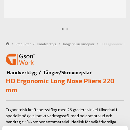
Produkter
Handverktyg
Tänger/Skruvmejslar
HD Ergonomic Lon
Handverktyg
/
Tänger/Skruvmejslar
HD Ergonomic Long Nose Pliers 220
mm
Ergonomisk kraftspetsstång med 25 graders vinkel tillverkad i
speciellt högkvalitativt verktygsstål med polerat huvud och
handtag av 3-komponentsmaterial. Idealisk för svåråtkomliga
ställen tack vare det smala huvudet. Halvrunda, raka, långsmala