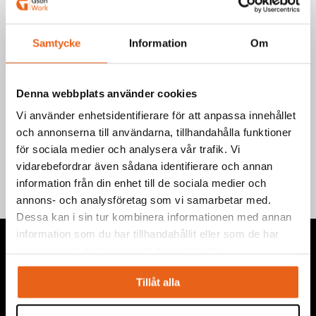
Välj produkt
Samtycke
Information
Om
Denna webbplats använder cookies
Vi använder enhetsidentifierare för att anpassa innehållet
Teknisk information
och annonserna till användarna, tillhandahålla funktioner
för sociala medier och analysera vår trafik. Vi
vidarebefordrar även sådana identifierare och annan
information från din enhet till de sociala medier och
annons- och analysföretag som vi samarbetar med.
Dessa kan i sin tur kombinera informationen med annan
information som du har tillhandahållit eller som de har
samlat in när du har använt deras tjänster.
Tillåt alla
Vi levererar högkvalitativa ”produkter för proffs”, under