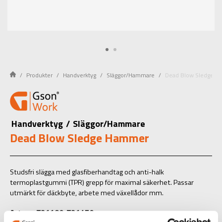
Produkter
Handverktyg
Släggor/Hammare
Dead Blow Sledge 
Handverktyg
/
Släggor/Hammare
Dead Blow Sledge Hammer
Studsfri slägga med glasfiberhandtag och anti-halk
termoplastgummi (TPR) grepp för maximal säkerhet. Passar
utmärkt för däckbyte, arbete med växellådor mm.
Art.nr.: T31180-T31450