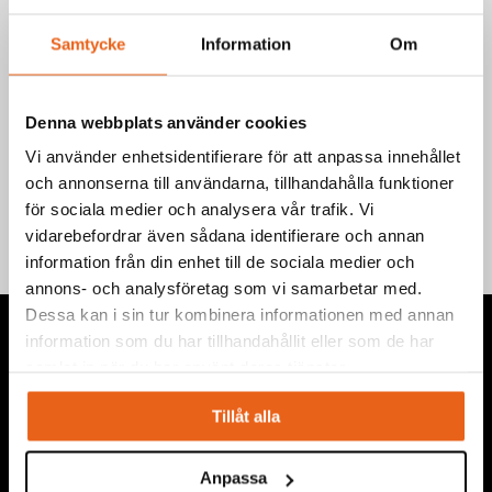
bultar/skruvar då risken finns att mekanismen skadas.
Samtycke
Information
Om
Art.nr.: 500011
EAN-kod: 7340090218064
Denna webbplats använder cookies
Vi använder enhetsidentifierare för att anpassa innehållet
Teknisk information
och annonserna till användarna, tillhandahålla funktioner
för sociala medier och analysera vår trafik. Vi
vidarebefordrar även sådana identifierare och annan
information från din enhet till de sociala medier och
annons- och analysföretag som vi samarbetar med.
Dessa kan i sin tur kombinera informationen med annan
information som du har tillhandahållit eller som de har
samlat in när du har använt deras tjänster.
Tillåt alla
Vi levererar högkvalitativa ”produkter för proffs”, under
eget varumärke, med fokus på problemlösning inom service,
montage, bygg, anläggning, underhåll, reparation och
Anpassa