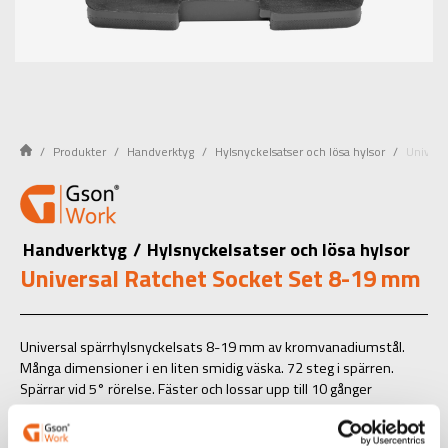
Produkter
Handverktyg
Hylsnyckelsatser och lösa hylsor
Univers
Handverktyg
/
Hylsnyckelsatser och lösa hylsor
Universal Ratchet Socket Set 8-19 mm
Universal spärrhylsnyckelsats 8-19 mm av kromvanadiumstål.
Många dimensioner i en liten smidig väska. 72 steg i spärren.
Spärrar vid 5° rörelse. Fäster och lossar upp till 10 gånger
snabbare än en vanlig ringnyckel.
OBS! Rekommenderas ej vid lossning av hårt fastsatta