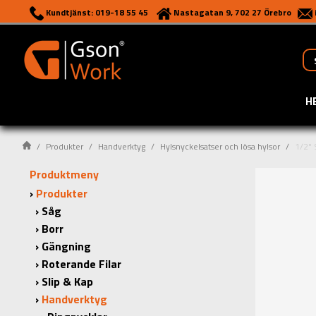
Kundtjänst: 019-18 55 45
Nastagatan 9, 702 27 Örebro
H
Produkter
Handverktyg
Hylsnyckelsatser och lösa hylsor
1/2" 
Produktmeny
Produkter
Såg
Borr
Gängning
Roterande Filar
Slip & Kap
Handverktyg