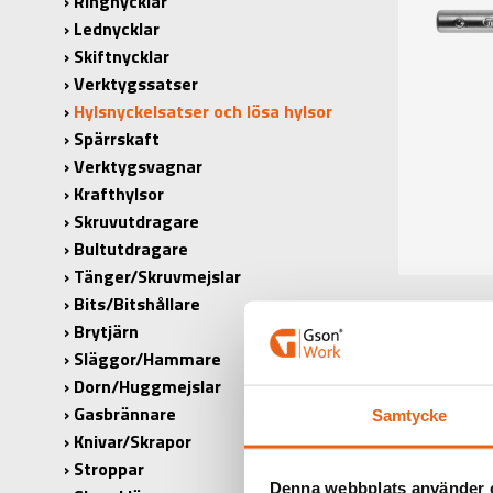
Ringnycklar
Lednycklar
Skiftnycklar
Verktygssatser
Hylsnyckelsatser och lösa hylsor
Spärrskaft
Verktygsvagnar
Krafthylsor
Skruvutdragare
Bultutdragare
Tänger/Skruvmejslar
Bits/Bitshållare
Brytjärn
Släggor/Hammare
Dorn/Huggmejslar
Gasbrännare
Samtycke
PRODUK
Knivar/Skrapor
Stroppar
PRODUKT
Denna webbplats använder 