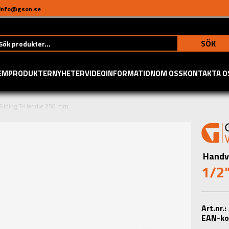
info@gson.se
SÖK
EM
PRODUKTER
NYHETER
VIDEO
INFORMATION
OM OSS
KONTAKTA O
Sliding T-Handle 250 mm
Handv
1/2"
Art.nr.
EAN-ko