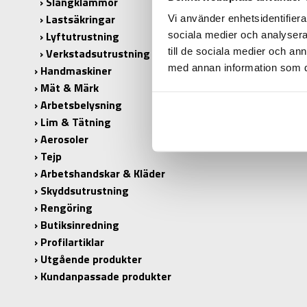
Slangklämmor
Lastsäkringar
Vi använder enhetsidentifierar
Lyftutrustning
sociala medier och analysera 
till de sociala medier och a
Verkstadsutrustning
med annan information som du 
Handmaskiner
Mät & Märk
Arbetsbelysning
Lim & Tätning
Aerosoler
Tejp
Arbetshandskar & Kläder
Skyddsutrustning
Rengöring
Butiksinredning
Profilartiklar
Utgående produkter
Kundanpassade produkter