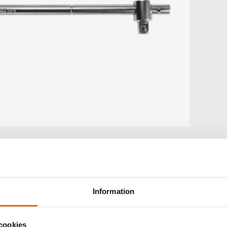
TEKNISK INFORMATIO
Information
TINFORMATION
:
1/2" Sliding T-Handl
cookies