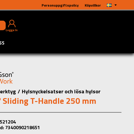
Personuppgiftspolicy
Köpvillkor
Logga In
SS
erktyg
/
Hylsnyckelsatser och lösa hylsor
 Sliding T-Handle 250 mm
: 521204
d: 7340090218651