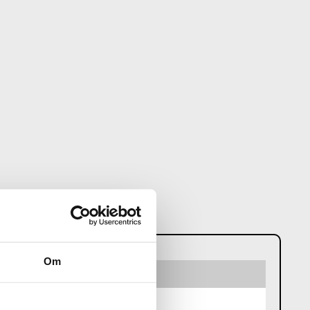
N
Om
e 250 mm