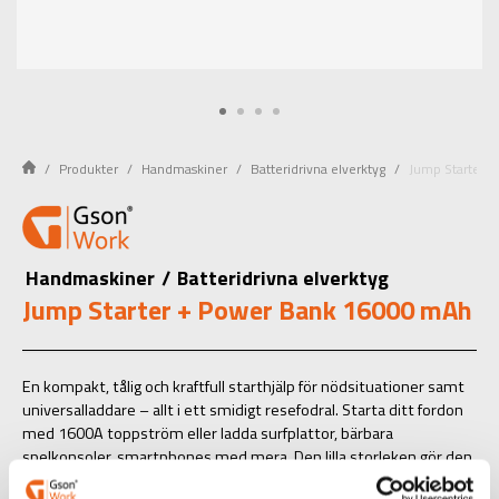
Produkter
Handmaskiner
Batteridrivna elverktyg
Jump Starter 
Handmaskiner
/
Batteridrivna elverktyg
Jump Starter + Power Bank 16000 mAh
En kompakt, tålig och kraftfull starthjälp för nödsituationer samt
universalladdare – allt i ett smidigt resefodral. Starta ditt fordon
med 1600A toppström eller ladda surfplattor, bärbara
spelkonsoler, smartphones med mera. Den lilla storleken gör den
lätt att bära med sig. För 12V bensinbilar upp till 7.0L, 5.0L diesel