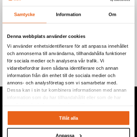
Art.nr.: 400614
EAN-kod: 7340090222931
Samtycke
Information
Om
Teknisk information
Denna webbplats använder cookies
Vi använder enhetsidentifierare för att anpassa innehållet
Information
och annonserna till användarna, tillhandahålla funktioner
för sociala medier och analysera vår trafik. Vi
vidarebefordrar även sådana identifierare och annan
information från din enhet till de sociala medier och
annons- och analysföretag som vi samarbetar med.
Dessa kan i sin tur kombinera informationen med annan
information som du har tillhandahållit eller som de har
samlat in när du har använt deras tjänster.
Tillåt alla
Vi levererar högkvalitativa ”produkter för proffs”, under
eget varumärke, med fokus på problemlösning inom service,
Anpassa