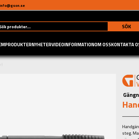
info@gson.se
SÖK
EM
PRODUKTER
NYHETER
VIDEO
INFORMATION
OM OSS
KONTAKTA O
r)
Gängn
Hand
Handgäng
steg. Ma