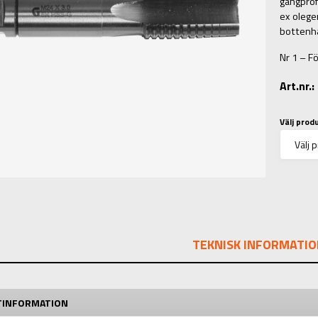
gängprof
ex olege
bottenhå
Nr 1 – F
Art.nr.
Välj prod
TEKNISK INFORMATIO
TINFORMATION