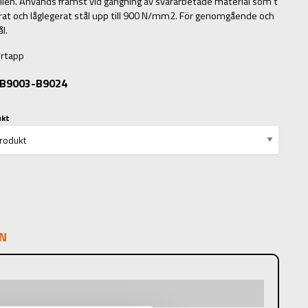
ilen. Används främst vid gängning av svårarbetade material som t
rat och låglegerat stål upp till 900 N/mm2. För genomgående och
l.
örtapp
: B9003-B9024
ukt
N