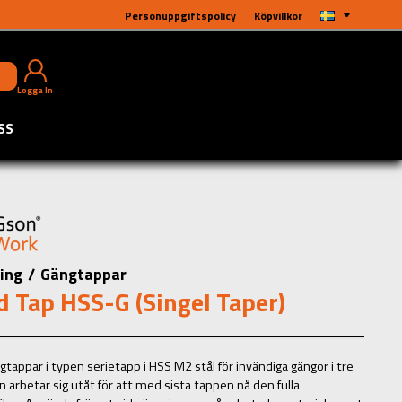
Personuppgiftspolicy
Köpvillkor
Logga In
SS
ing
/
Gängtappar
 Tap HSS-G (Singel Taper)
tappar i typen serietapp i HSS M2 stål för invändiga gängor i tre
n arbetar sig utåt för att med sista tappen nå den fulla