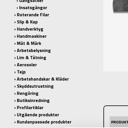
Gängsatser
Insatsgängor
Roterande Filar
Slip & Kap
Handverktyg
Handmaskiner
Mät & Märk
Arbetsbelysning
Lim & Tätning
Aerosoler
Tejp
Arbetshandskar & Kläder
Skyddsutrustning
Rengöring
Butiksinredning
Profilartiklar
Utgående produkter
Kundanpassade produkter
PRODUK