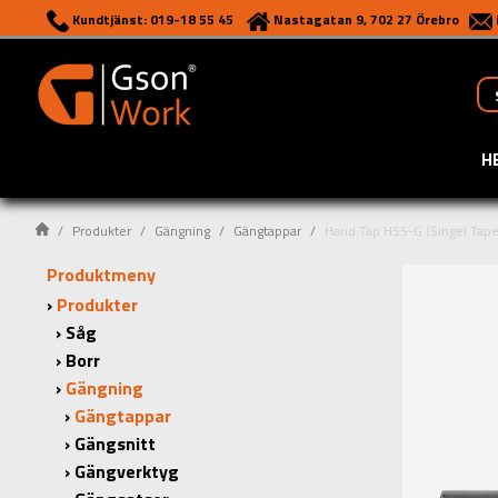
Kundtjänst: 019-18 55 45
Nastagatan 9, 702 27 Örebro
H
Produkter
Gängning
Gängtappar
Hand Tap HSS-G (Singel Tape
Produktmeny
Produkter
Såg
Borr
Gängning
Gängtappar
Gängsnitt
Gängverktyg