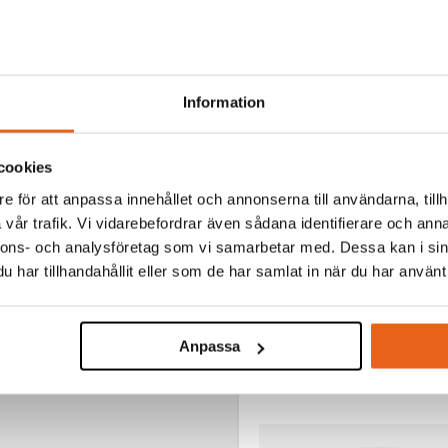
:
Hand Tap HSS-G (Sing
:
0,5 mm
N Ø:
M3 mm
Information
KARTONG:
10 st
cookies
e för att anpassa innehållet och annonserna till användarna, tillh
vår trafik. Vi vidarebefordrar även sådana identifierare och anna
nnons- och analysföretag som vi samarbetar med. Dessa kan i sin
TERADE PRODUKTER
har tillhandahållit eller som de har samlat in när du har använt 
Anpassa
Aerosoler / Smörjoljor
SKÄROLJA 400 ML