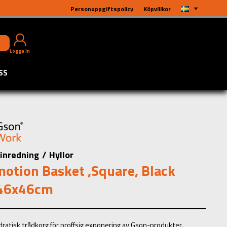
Personuppgiftspolicy
Köpvillkor
Logga In
SS
sinredning
/
Hyllor
otion Basket ,Square, Black
46x46cm
dratisk trådkorg för proffsig exponering av Gson-produkter.