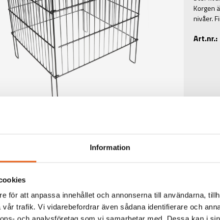
Korgen är
nivåer. F
Art.nr.
Information
cookies
e för att anpassa innehållet och annonserna till användarna, tillh
vår trafik. Vi vidarebefordrar även sådana identifierare och anna
TEKNISK INFORMATIO
nnons- och analysföretag som vi samarbetar med. Dessa kan i sin