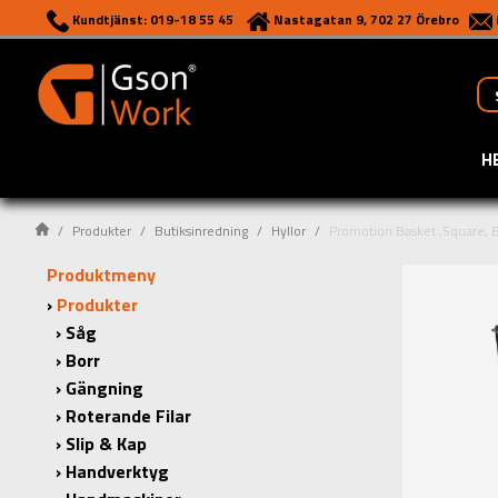
Kundtjänst: 019-18 55 45
Nastagatan 9, 702 27 Örebro
H
Produkter
Butiksinredning
Hyllor
Promotion Basket ,Square,
Produktmeny
Produkter
Såg
Borr
Gängning
Roterande Filar
Slip & Kap
Handverktyg