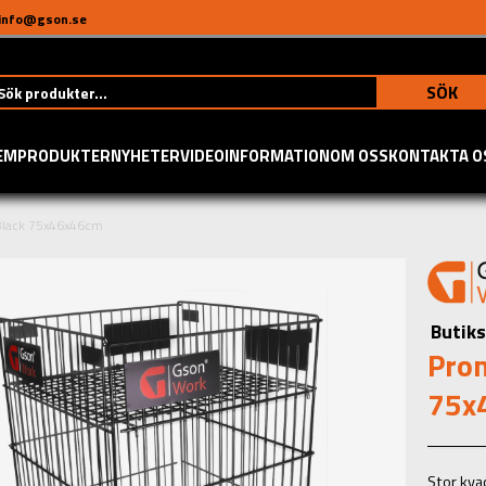
info@gson.se
SÖK
EM
PRODUKTER
NYHETER
VIDEO
INFORMATION
OM OSS
KONTAKTA O
 Black 75x46x46cm
Butik
Prom
75x
Stor kva