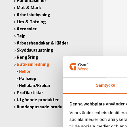
Handmaskiner
Mät & Märk
Arbetsbelysning
Lim & Tätning
Aerosoler
Tejp
Arbetshandskar & Kläder
Skyddsutrustning
Rengöring
Butiksinredning
Hyllor
Pallsvep
Hyllplan/Krokar
Samtycke
Profilartiklar
Utgående produkter
Denna webbplats använder 
Kundanpassade produkter
Vi använder enhetsidentifierar
sociala medier och analysera 
till de sociala medier och a