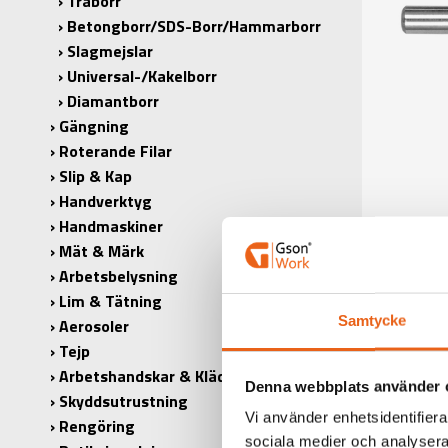
Träborr
Betongborr/SDS-Borr/Hammarborr
Slagmejslar
Universal-/Kakelborr
Diamantborr
Gängning
Roterande Filar
Slip & Kap
Handverktyg
Handmaskiner
Mät & Märk
Arbetsbelysning
Lim & Tätning
Samtycke
Aerosoler
Tejp
Arbetshandskar & Kläder
Denna webbplats använder 
Skyddsutrustning
Vi använder enhetsidentifierar
Rengöring
sociala medier och analysera 