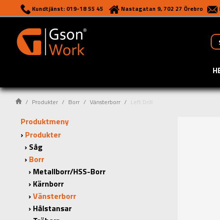
Kundtjänst: 019-18 55 45
Nastagatan 9, 702 27 Örebro
H
Produkter
Borr
Vänsterborr
Left Drill
Produktmeny
Produkter
Såg
Borr
Metallborr/HSS-Borr
Kärnborr
Vänsterborr
Hålstansar