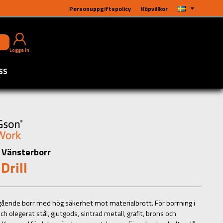
Personuppgiftspolicy
Köpvillkor
Logga In
SS
Vänsterborr
 Drill
ående borr med hög säkerhet mot materialbrott. För borrning i
ch olegerat stål, gjutgods, sintrad metall, grafit, brons och