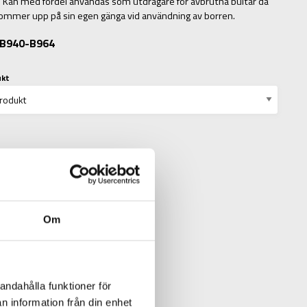
 Kan med fördel användas som utdragare för avbrutna bultar då
ommer upp på sin egen gänga vid användning av borren.
: B940-B964
ukt
Om
andahålla funktioner för
N
n information från din enhet