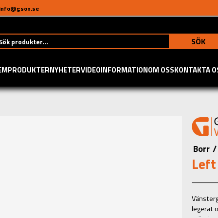
info@gson.se
SÖK
EM
PRODUKTER
NYHETER
VIDEO
INFORMATION
OM OSS
KONTAKTA O
Borr
/
Left
Vänsterg
legerat o