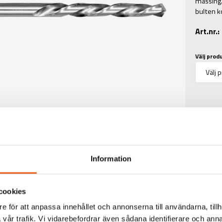
mässing.
bulten k
Art.nr.
Välj prod
Information
cookies
e för att anpassa innehållet och annonserna till användarna, tillh
TEKNISK INFORMATIO
vår trafik. Vi vidarebefordrar även sådana identifierare och anna