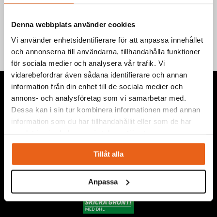
Teknisk information
Denna webbplats använder cookies
Vi använder enhetsidentifierare för att anpassa innehållet
och annonserna till användarna, tillhandahålla funktioner
för sociala medier och analysera vår trafik. Vi
vidarebefordrar även sådana identifierare och annan
information från din enhet till de sociala medier och
annons- och analysföretag som vi samarbetar med.
Dessa kan i sin tur kombinera informationen med annan
information som du har tillhandahållit eller som de har
Vi levererar högkvalitativa ”produkter för proffs”, under
samlat in när du har använt deras tjänster.
eget varumärke, med fokus på problemlösning inom service,
montage, bygg, anläggning, underhåll, reparation och
Tillåt alla
installation.
Anpassa