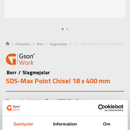
Produkter
Borr
Slagmejslar
SDS-Max Point Chisel 18 x 400 mm
Borr
/
Slagmejslar
SDS-Max Point Chisel 18 x 400 mm
Slagmejslar i härdat stål med SDS-Max fäste.
Art.nr.: 418400
EAN-kod: 7340090221149
Samtycke
Information
Om