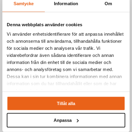
RELATERADE PRODUKTER
Samtycke
Information
Om
Handmaskiner / Nätdrivna elverktyg
Denna webbplats använder cookies
MAGNETIC DRILLING MACHINE GX-60
Vi använder enhetsidentifierare för att anpassa innehållet
och annonserna till användarna, tillhandahålla funktioner
för sociala medier och analysera vår trafik. Vi
vidarebefordrar även sådana identifierare och annan
information från din enhet till de sociala medier och
annons- och analysföretag som vi samarbetar med.
Dessa kan i sin tur kombinera informationen med annan
information som du har tillhandahållit eller som de har
samlat in när du har använt deras tjänster.
Tillåt alla
Anpassa