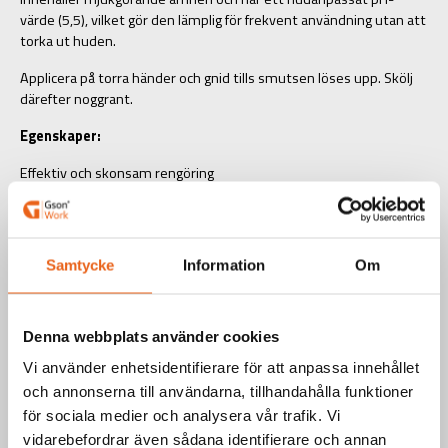
värde (5,5), vilket gör den lämplig för frekvent användning utan att
torka ut huden.
Applicera på torra händer och gnid tills smutsen löses upp. Skölj
därefter noggrant.
Egenskaper:
Effektiv och skonsam rengöring
Vegetabiliska mikrokulor
Löser svår smuts (fett, olja, tjära m.m.)
Innehåller mjukgörande ämnen
Lämplig för frekvent användning
Samtycke
Information
Om
pH 5,5
Art.nr.: R190
EAN-kod: 7340090280122
Denna webbplats använder cookies
Vi använder enhetsidentifierare för att anpassa innehållet
Välj produkt
och annonserna till användarna, tillhandahålla funktioner
för sociala medier och analysera vår trafik. Vi
vidarebefordrar även sådana identifierare och annan