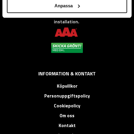
Vi levererar högkvalitativa ”produkter för proffs”, under
Anpassa
eget varumärke, med fokus på problemlösning inom service,
montage, bygg, anläggning, underhåll, reparation och
installation.
INFORMATION & KONTAKT
Köpvillkor
Personuppgiftspolicy
Cookiepolicy
Om oss
Kontakt