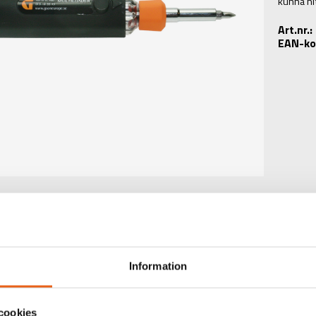
kunna hit
Art.nr.
EAN-ko
Information
TEKNISK INFORMATIO
cookies