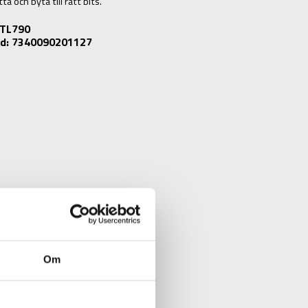
ta och byta till rätt bits.
: TL790
d: 7340090201127
Om
N