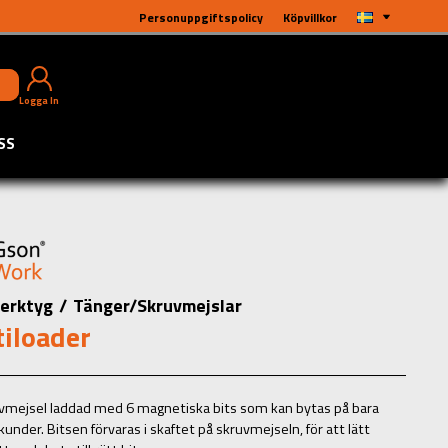
Personuppgiftspolicy
Köpvillkor
Logga In
SS
erktyg
/
Tänger/Skruvmejslar
iloader
vmejsel laddad med 6 magnetiska bits som kan bytas på bara
under. Bitsen förvaras i skaftet på skruvmejseln, för att lätt