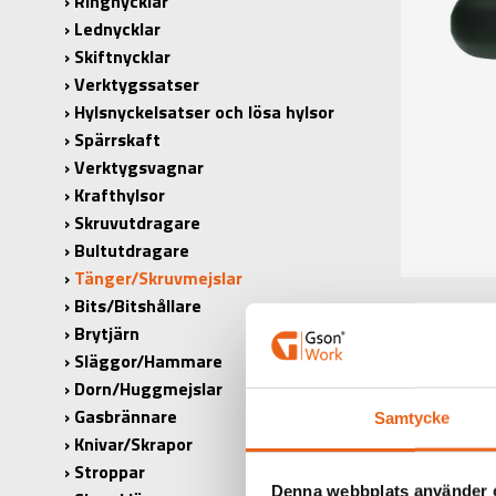
Ringnycklar
Lednycklar
Skiftnycklar
Verktygssatser
Hylsnyckelsatser och lösa hylsor
Spärrskaft
Verktygsvagnar
Krafthylsor
Skruvutdragare
Bultutdragare
Tänger/Skruvmejslar
Bits/Bitshållare
Brytjärn
Släggor/Hammare
Dorn/Huggmejslar
Gasbrännare
Samtycke
Knivar/Skrapor
Stroppar
Denna webbplats använder 