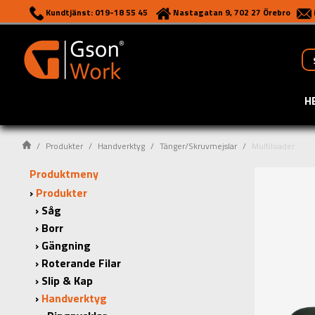
Kundtjänst: 019-18 55 45
Nastagatan 9, 702 27 Örebro
H
Produkter
Handverktyg
Tänger/Skruvmejslar
Multiloader
Produktmeny
Produkter
Såg
Borr
Gängning
Roterande Filar
Slip & Kap
Handverktyg