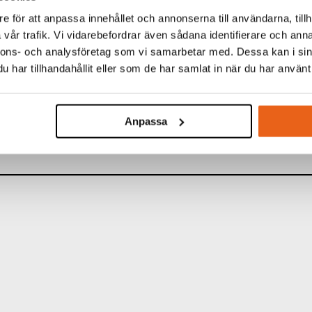
e för att anpassa innehållet och annonserna till användarna, tillh
vår trafik. Vi vidarebefordrar även sådana identifierare och anna
nnons- och analysföretag som vi samarbetar med. Dessa kan i sin
TINFORMATION
har tillhandahållit eller som de har samlat in när du har använt 
:
Multiloader
ER:
Color Bits PH1 25, PH
Anpassa
KARTONG:
6/36 st