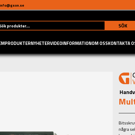
info@gson.se
SÖK
EM
PRODUKTER
NYHETER
VIDEO
INFORMATION
OM OSS
KONTAKTA O
Handv
Mult
Bitsskru
några sek