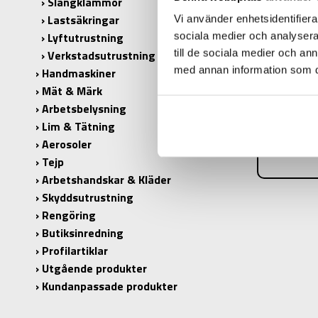
Slangklämmor
Lastsäkringar
Vi använder enhetsidentifierar
Lyftutrustning
sociala medier och analysera 
till de sociala medier och a
Verkstadsutrustning
PRODUK
med annan information som du 
Handmaskiner
PRODUKT
Mät & Märk
Arbetsbelysning
INNEHÅLL
Lim & Tätning
ANTAL I 
Aerosoler
Tejp
Arbetshandskar & Kläder
Skyddsutrustning
Rengöring
Butiksinredning
Profilartiklar
Utgående produkter
Kundanpassade produkter