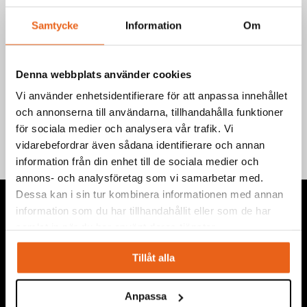
användning.
Samtycke
Information
Om
Art.nr.: B980
EAN-kod: 7340090244674
Denna webbplats använder cookies
Teknisk information
Vi använder enhetsidentifierare för att anpassa innehållet
och annonserna till användarna, tillhandahålla funktioner
för sociala medier och analysera vår trafik. Vi
vidarebefordrar även sådana identifierare och annan
information från din enhet till de sociala medier och
annons- och analysföretag som vi samarbetar med.
Dessa kan i sin tur kombinera informationen med annan
information som du har tillhandahållit eller som de har
samlat in när du har använt deras tjänster.
Tillåt alla
Vi levererar högkvalitativa ”produkter för proffs”, under
eget varumärke, med fokus på problemlösning inom service,
montage, bygg, anläggning, underhåll, reparation och
Anpassa