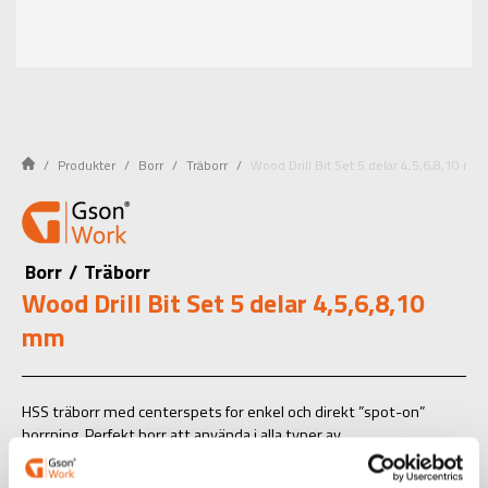
Produkter
Borr
Träborr
Wood Drill Bit Set 5 delar 4,5,6,8,10 mm
Borr
/
Träborr
Wood Drill Bit Set 5 delar 4,5,6,8,10
mm
HSS träborr med centerspets for enkel och direkt ”spot-on”
borrning. Perfekt borr att använda i alla typer av
batteriborrmaskiner. För användning i både mjukt och hårt trä
samt spånskivor. 6,35 mm (1/4”) hexfäste ger en smidig och enkel