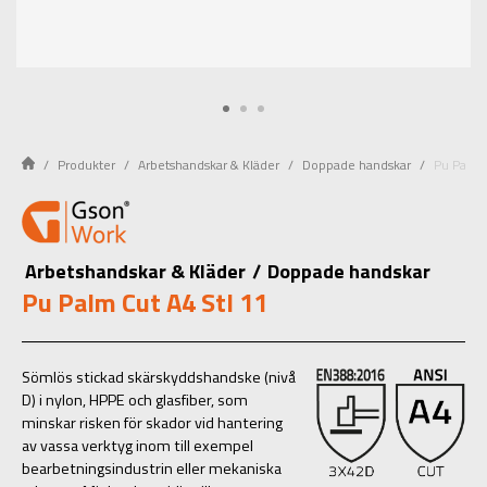
Produkter
Arbetshandskar & Kläder
Doppade handskar
Pu Palm 
Arbetshandskar & Kläder
/
Doppade handskar
Pu Palm Cut A4 Stl 11
Sömlös stickad skärskyddshandske (nivå
D) i nylon, HPPE och glasfiber, som
minskar risken för skador vid hantering
av vassa verktyg inom till exempel
bearbetningsindustrin eller mekaniska