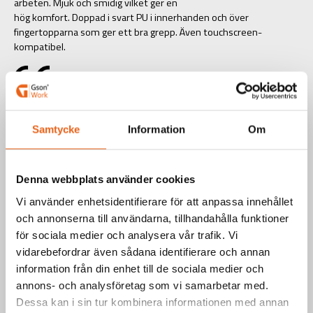
arbeten. Mjuk och smidig vilket ger en
hög komfort. Doppad i svart PU i innerhanden och över
fingertopparna som ger ett bra grepp. Även touchscreen-
kompatibel.
Art.nr.: G585-11
EAN-kod: 7340090217739
Samtycke
Information
Om
Storlek
Denna webbplats använder cookies
Vi använder enhetsidentifierare för att anpassa innehållet
och annonserna till användarna, tillhandahålla funktioner
för sociala medier och analysera vår trafik. Vi
vidarebefordrar även sådana identifierare och annan
Teknisk information
information från din enhet till de sociala medier och
annons- och analysföretag som vi samarbetar med.
Dessa kan i sin tur kombinera informationen med annan
Information