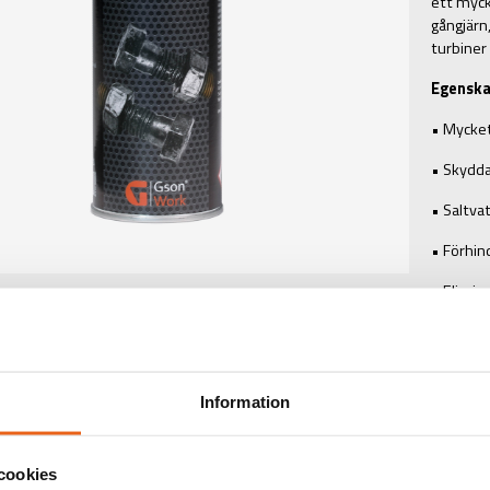
ett myc
gångjärn
turbiner
Egenska
• Mycket
• Skydda
• Saltva
• Förhin
• Elimine
• Temper
Bruksan
Information
Smutsiga
Skaka beh
hörs. Sp
cookies