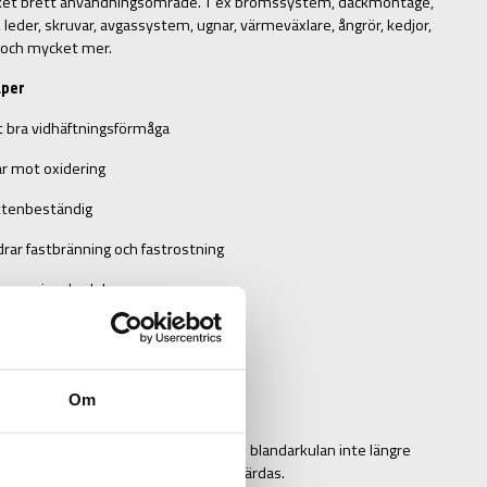
ket brett användningsområde. T ex bromssystem, däckmontage,
, leder, skruvar, avgassystem, ugnar, värmeväxlare, ångrör, kedjor,
 och mycket mer.
per
 bra vidhäftningsförmåga
r mot oxidering
ttenbeständig
drar fastbränning och fastrostning
rar gnissel och knarr
aturområde: -30° C till +1200° C
visning
Om
 delar rengörs innan behandling.
ållaren kraftigt i ca 1 minut eller tills blandarkulan inte längre
raya efter behov på ytan som ska åtgärdas.