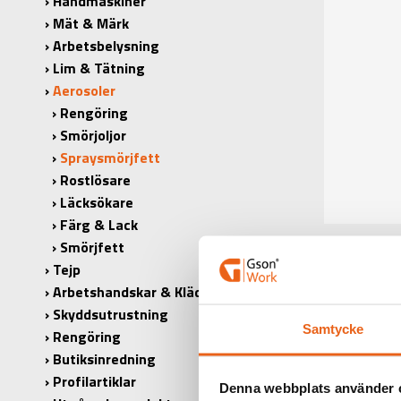
Handmaskiner
Mät & Märk
Arbetsbelysning
Lim & Tätning
Aerosoler
Rengöring
Smörjoljor
Spraysmörjfett
Rostlösare
Läcksökare
Färg & Lack
Smörjfett
Tejp
Arbetshandskar & Kläder
Skyddsutrustning
Samtycke
Rengöring
Butiksinredning
Profilartiklar
Denna webbplats använder 