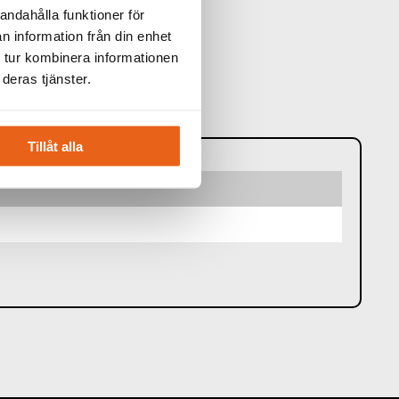
andahålla funktioner för
: 905020
n information från din enhet
d: 7340090220753
 tur kombinera informationen
deras tjänster.
NFORMATION
Tillåt alla