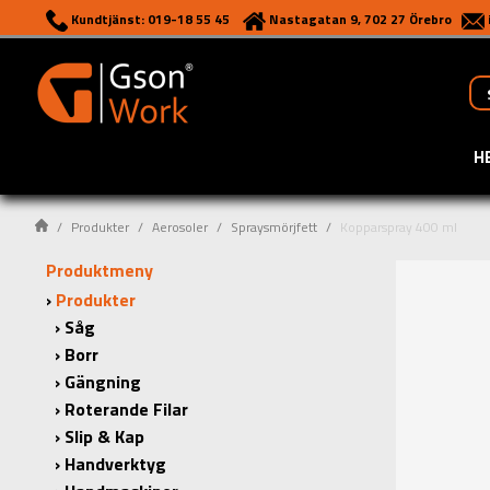
Kundtjänst: 019-18 55 45
Nastagatan 9, 702 27 Örebro
H
Produkter
Aerosoler
Spraysmörjfett
Kopparspray 400 ml
Produktmeny
Produkter
Såg
Borr
Gängning
Roterande Filar
Slip & Kap
Handverktyg