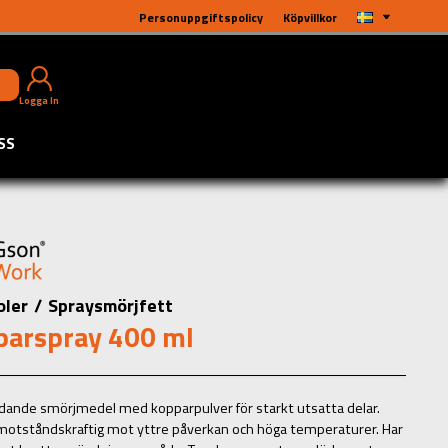
Personuppgiftspolicy
Köpvillkor
Logga In
SS
oler
/
Spraysmörjfett
parspray 400 ml
dande smörjmedel med kopparpulver för starkt utsatta delar.
otståndskraftig mot yttre påverkan och höga temperaturer. Har