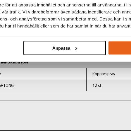
e för att anpassa innehållet och annonserna till användarna, tillh
Art.nr.
vår trafik. Vi vidarebefordrar även sådana identifierare och anna
EAN-ko
nnons- och analysföretag som vi samarbetar med. Dessa kan i sin
har tillhandahållit eller som de har samlat in när du har använt 
TEKNISK INFORMATION
I
Anpassa
TINFORMATION
:
Kopparspray
KARTONG:
12 st