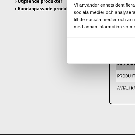
Utgående produkter
Vi använder enhetsidentifierar
Kundanpassade produkter
sociala medier och analysera 
till de sociala medier och a
med annan information som du 
PRODUK
PRODUKT
ANTAL I 