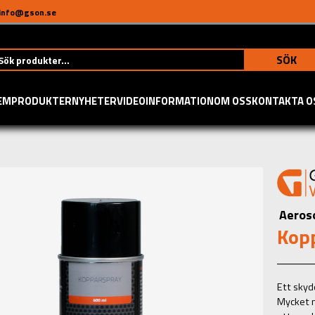
info@gson.se
SÖK
EM
PRODUKTER
NYHETER
VIDEO
INFORMATION
OM OSS
KONTAKTA O
Aeros
Kop
Ett skyd
Mycket m