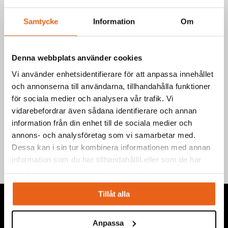
Article no.: 505515
EAN: 7340090215629
Samtycke
Information
Om
Select product
Denna webbplats använder cookies
Vi använder enhetsidentifierare för att anpassa innehållet
och annonserna till användarna, tillhandahålla funktioner
för sociala medier och analysera vår trafik. Vi
vidarebefordrar även sådana identifierare och annan
Specification
information från din enhet till de sociala medier och
annons- och analysföretag som vi samarbetar med.
Dessa kan i sin tur kombinera informationen med annan
information som du har tillhandahållit eller som de har
samlat in när du har använt deras tjänster.
Tillåt alla
Anpassa