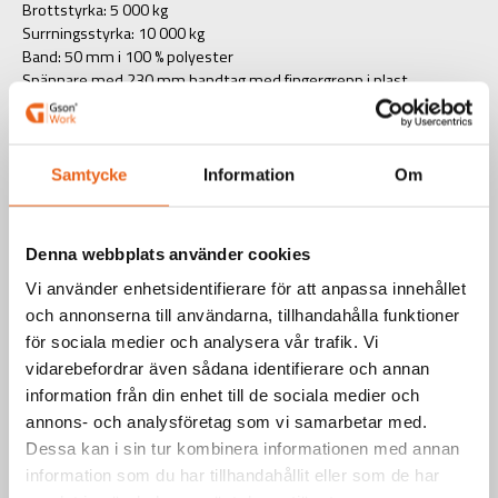
Brottstyrka: 5 000 kg
Surrningsstyrka: 10 000 kg
Band: 50 mm i 100 % polyester
Spännare med 230 mm handtag med fingergrepp i plast.
Uppfyller EN 12195-2
Levereras i krympplast.
Art.nr.: 310006
Samtycke
Information
Om
EAN-kod: 7340090222351
Välj product
Denna webbplats använder cookies
Vi använder enhetsidentifierare för att anpassa innehållet
och annonserna till användarna, tillhandahålla funktioner
för sociala medier och analysera vår trafik. Vi
vidarebefordrar även sådana identifierare och annan
information från din enhet till de sociala medier och
Teknisk information
annons- och analysföretag som vi samarbetar med.
Dessa kan i sin tur kombinera informationen med annan
information som du har tillhandahållit eller som de har