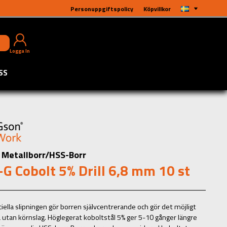
Personuppgiftspolicy
Köpvillkor
Logga In
SS
Metallborr/HSS-Borr
G Cobolt 5% Drill 6,8 mm 10 st
iella slipningen gör borren självcentrerande och gör det möjligt
a utan körnslag. Höglegerat koboltstål 5% ger 5-10 gånger längre