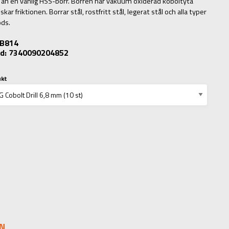
d än en vanlig HSS-borr. Borren har vakuum oxiderad koboltyta
ar friktionen. Borrar stål, rostfritt stål, legerat stål och alla typer
ods.
: B814
d: 7340090204852
ukt
N