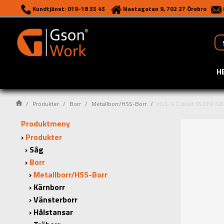
Kundtjänst: 019-18 55 45
Nastagatan 9, 702 27 Örebro
H
Produkter
Borr
Metallborr/HSS-Borr
HSS-G Cobolt 5% Drill 6,
Produktmeny
Produkter
Såg
Borr
Metallborr/HSS-Borr
Kärnborr
Vänsterborr
Hålstansar