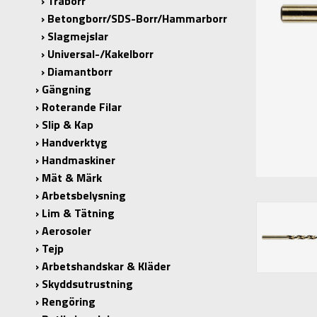
Träborr
Betongborr/SDS-Borr/Hammarborr
Slagmejslar
Universal-/Kakelborr
Diamantborr
Gängning
Roterande Filar
Slip & Kap
Handverktyg
Handmaskiner
Mät & Märk
Arbetsbelysning
Lim & Tätning
Aerosoler
Tejp
Arbetshandskar & Kläder
Skyddsutrustning
Rengöring