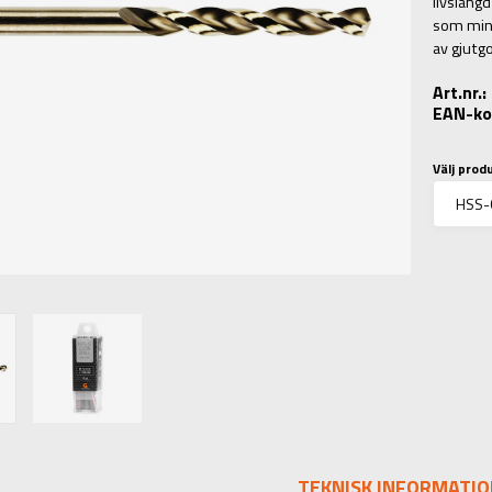
livsläng
som minsk
av gjutg
Art.nr.
EAN-ko
Välj prod
TEKNISK INFORMATIO