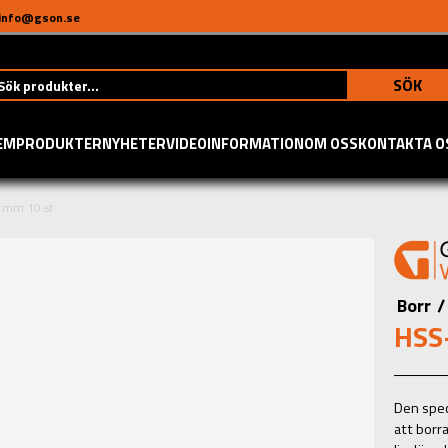
info@gson.se
SÖK
EM
PRODUKTER
NYHETER
VIDEO
INFORMATION
OM OSS
KONTAKTA O
8 mm 10 st
Borr
/
HSS-
Den spec
att borr