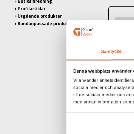
Butiksinredning
Profilartiklar
Utgående produkter
Kundanpassade produkter
PRODUK
PRODUKT
Ø:
Samtycke
L1:
L2:
Denna webbplats använder 
Vi använder enhetsidentifierar
ANTAL I 
sociala medier och analysera 
till de sociala medier och a
med annan information som du 
RELA