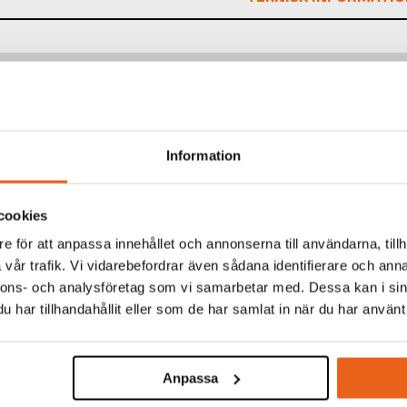
TINFORMATION
:
HSS-G Cobolt Drill 10 
6,8 mm
Information
109 mm
69 mm
cookies
e för att anpassa innehållet och annonserna till användarna, tillh
KARTONG:
5 st
vår trafik. Vi vidarebefordrar även sådana identifierare och anna
nnons- och analysföretag som vi samarbetar med. Dessa kan i sin
har tillhandahållit eller som de har samlat in när du har använt 
TERADE PRODUKTER
Anpassa